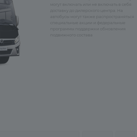
могут включать или не включать в себя
доставку до дилерского центра. На
автобусы могут также распространяться
специальные акции и федеральные
программы поддержки обновления
подвижного состава