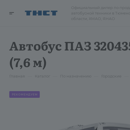
Официальный дилер по про
автобусной техники в Тюмен
области, ХМАО, ЯНАО
Автобус ПАЗ 32043
(7,6 м)
—
—
—
—
Главная
Каталог
По назначению
Городские
РЕКОМЕНДУЕМ