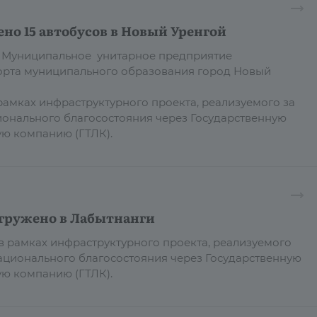
но 15 автобусов в Новый Уренгой
 в Муниципальное унитарное предприятие
орта муниципального образования город Новый
рамках инфраструктурного проекта, реализуемого за
ионального благосостояния через Государственную
ую компанию (ГТЛК).
тгружено в Лабытнанги
 в рамках инфраструктурного проекта, реализуемого
национального благосостояния через Государственную
ю компанию (ГТЛК).