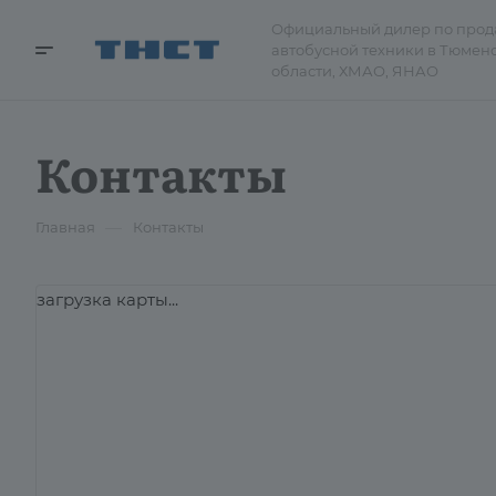
Официальный дилер по про
автобусной техники в Тюмен
области, ХМАО, ЯНАО
Контакты
—
Главная
Контакты
загрузка карты...