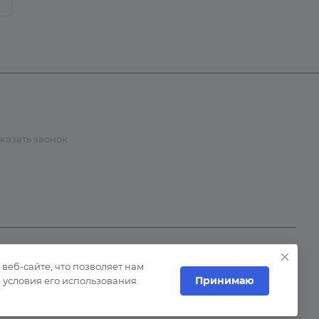
 (3452) 57-90-35
казать звонок
st@bus72.ru
25034, Тюменская область, Тюмень, ул. Дамбовская, 10
еб-сайте, что позволяет нам
нии о cookie
Сделано в
Принимаю
условия его использования.