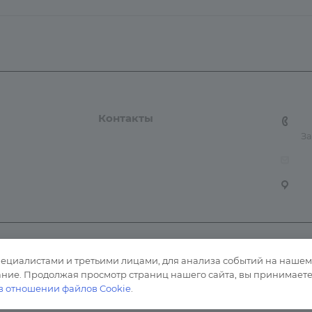
 и доставка
Контакты
Карта сайта
+7
За
tn
6
циалистами и третьими лицами, для анализа событий на нашем в
иальности
Согласие на обработку персональных данных
Уведомле
ние. Продолжая просмотр страниц нашего сайта, вы принимаете 
в отношении файлов Cookie
.